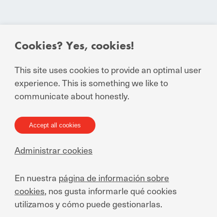
Cookies? Yes, cookies!
© Manuchar 2023
This site uses cookies to provide an optimal user
Condiciones esenciales de contratación
experience. This is something we like to
Declaración de privacidad para relaciones de
communicate about honestly.
negocios y personas externas
Condiciones Generales de Venta
Condiciones Generales de Compra
Accept all cookies
Condiciones de uso
Administrar cookies
Declaración sobre cookies
Quejas
En nuestra
página de información sobre
Privacy notice to job applicants
cookies
, nos gusta informarle qué cookies
utilizamos y cómo puede gestionarlas.
Plataforma de Denuncia