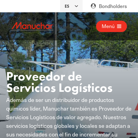
Bondholders
Menú
Proveedor de
Servicios Logísticos
Además de ser un distribuidor de productos
químicos líder, Manuchar también es Proveedor de
Servicios Logísticos de valor agregado.
Nuestros
servicios logísticos globales y locales se adaptan a
sus necesidades con el fin de incrementar su